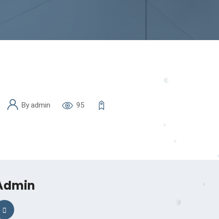
By
admin
95
Admin